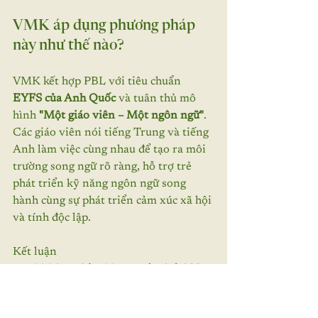
VMK áp dụng phương pháp 
này như thế nào?
VMK kết hợp PBL với tiêu chuẩn 
EYFS của Anh Quốc
 và tuân thủ mô 
hình 
"Một giáo viên – Một ngôn ngữ"
. 
Các giáo viên nói tiếng Trung và tiếng 
Anh làm việc cùng nhau để tạo ra môi 
trường song ngữ rõ ràng, hỗ trợ trẻ 
phát triển kỹ năng ngôn ngữ song 
hành cùng sự phát triển cảm xúc xã hội 
và tính độc lập.
Kết luận
Trẻ học tiếng Trung tốt nhất khi 
ngôn ngữ được sử dụng một cách 
có ý nghĩa.