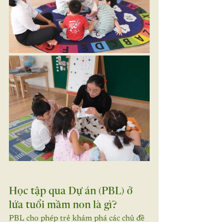
Học tập qua Dự án (PBL) ở 
lứa tuổi mầm non là gì?
PBL cho phép trẻ khám phá các chủ đề 