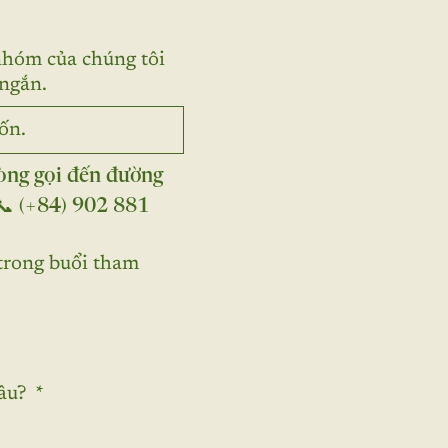
nhóm của chúng tôi
 ngắn.
òng gọi đến đường 
 (+84) 902 881 
trong buổi tham
đâu?
*