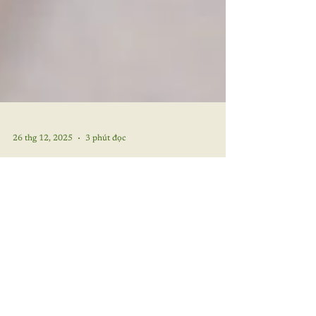
26 thg 12, 2025
3 phút đọc
Trẻ em đa văn hóa & Cảm giác
thuộc về tại Mầm non song ngữ
Hoa-Anh
Dự án: Tự làm hộ chiếu của riêng mình
Trong thế giới toàn cầu hóa ngày nay, nhiều
trẻ nhỏ lớn lên trong môi trường đa ngôn