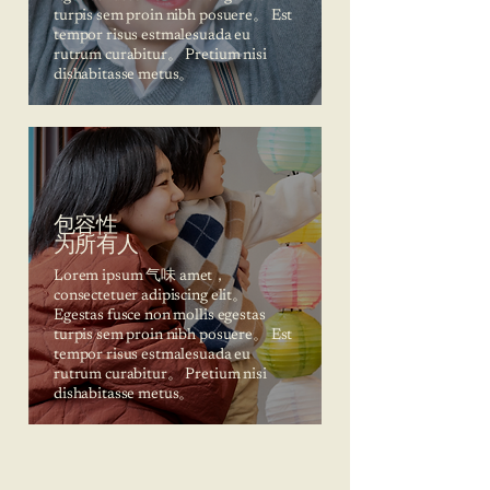
turpis sem proin nibh posuere。 Est
tempor risus estmalesuada eu
rutrum curabitur。 Pretium nisi
dishabitasse metus。
包容性
为所有人
Lorem ipsum 气味 amet，
consectetuer adipiscing elit。
Egestas fusce non mollis egestas
turpis sem proin nibh posuere。 Est
tempor risus estmalesuada eu
rutrum curabitur。 Pretium nisi
dishabitasse metus。