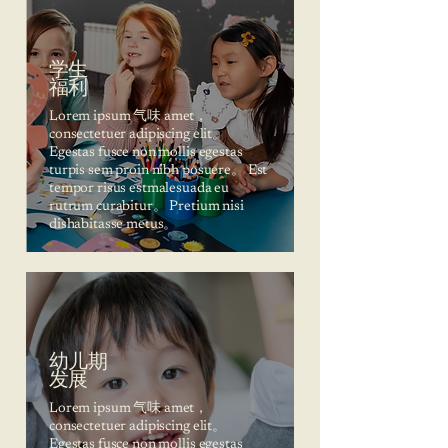
学生
福利
Lorem ipsum 气味 amet，
consectetuer adipiscing elit。
Egestas fusce non mollis egestas
turpis sem proin nibh posuere。 Est
tempor risus estmalesuada eu
rutrum curabitur。 Pretium nisi
dishabitasse metus。
幼儿期
发展
Lorem ipsum 气味 amet，
consectetuer adipiscing elit。
Egestas fusce non mollis egestas